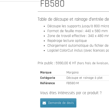
FB580
Table de découpe et rainage d'entrée 
Découpe les supports jusqu'à 800 micr
Format de feuille maxi : 440 x 580 mm
Zone de travail effective : 340 x 480 
Repérage lecture optique
Chargement automatique du fichier de
Logiciel ColorCut inclus (avec licences 
Prix public : 5990,00 € HT
(hors frais de livraison,
Marque
Morgana
Catégorie
Découpe et rainage à plat
Référence
FB580-M
Vous êtes intéressés par ce produit ?
Demande de devis