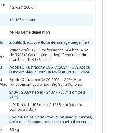
age
1,2 kg (1200 gf)
+/- 125 microns
ARMS 8ème génération
ls
2 outils (Découpe flottante, rainage tangentiel)
Windows® 10/11 Professionnel x64 bits. 4 Go
s
de RAM (8 Go recommandés). Résolution du
PC
moniteur : 1280 x 960 min
ut
Adobe® Illustrator® CS6, CC2024 – CC2024 ou
Suite graphique CorelDRAW® X8, 2017 – 2024
ut
Adobe® Illustrator® CC 2022 – 2024.Mac
 Mac
fonctionnant systèmes : Big Sur à Sonoma
240V / 200W (table) - 240V / 750W (Pompe à
vide)
L 915 m x H 1105 mm x P 1065 mm (sans la
pompe à vide))
Logiciel ColorCutPro Production avec 2 licences,
Stylo de calibration, lames, manuel utilisateur
)
85 kg