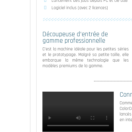
Lancement des jobs depuis PC et clé USB
Logiciel inclus (avec 2 licences)
Découpeuse d'entrée de
gamme professionnelle
C'est la machine idéale pour les petites séries
et le prototypage. Malgré sa petite taille, elle
embarque la même technologie que les
modèles premiums de la gamme.
Conn
Comme 
ColorC
lancés
en int