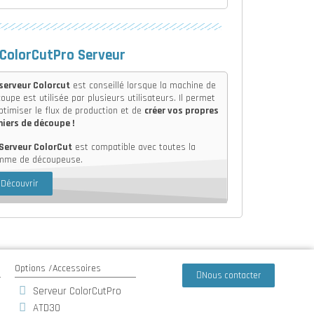
 ColorCutPro Serveur
 serveur Colorcut
est conseillé lorsque la machine de
oupe est utilisée par plusieurs utilisateurs. Il permet
ptimiser le flux de production et de
créer vos propres
hiers de découpe !
Serveur ColorCut
est compatible avec toutes la
mme de découpeuse.
Découvrir
Options /Accessoires
Nous contacter
Serveur ColorCutPro
ATD30