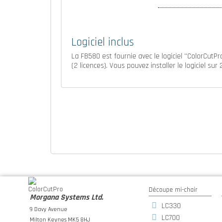
Logiciel inclus
La FB580 est fournie avec le logiciel ''ColorCutPr
(2 licences).
Vous pouvez installer le logiciel sur 
Nos machines de découpe
Logiciels
Consommables
Découpe mi-chair
Morgana Systems Ltd.
LC330
9 Davy Avenue
LC700
Milton Keynes MK5 8HJ