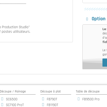
Option
o Production Studio''
Le
2 postes utilisateurs.
déc
d'o
fic
Le
ga
Découpe / Rainage
Découpe à plat
Table de découpe
SC6500
FB790T
FB9500 Pro
SC7100 ProT
FB1190T