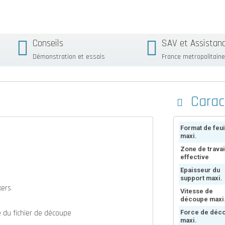
Conseils
SAV et Assistan
Démonstration et essais
France metropolitaine
Carac
Format de feui
maxi.
Zone de travai
effective
Epaisseur du
support maxi.
kers
Vitesse de
découpe maxi
 du fichier de découpe
Force de déc
maxi.