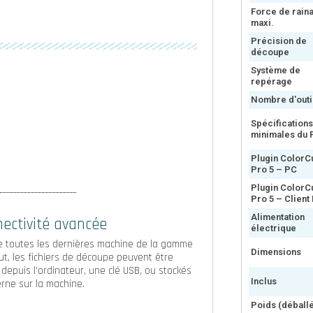
Force de rain
maxi.
Précision de
découpe
Système de
repérage
Nombre d'outi
Spécification
minimales du 
Plugin ColorC
Pro 5 – PC
Plugin ColorC
Pro 5 – Client
Alimentation
ectivité avancée
électrique
toutes les dernières machine de la gamme
Dimensions
ut, les fichiers de découpe peuvent être
 depuis l'ordinateur, une clé USB, ou stockés
Inclus
erne sur la machine.
Poids (déballé