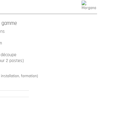
de gamme
ons
mm
 découpe
pour 2 postes)
 installation, formation)